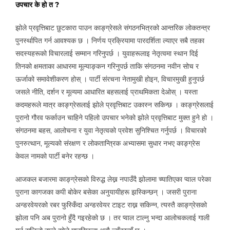
उपचार के हो त ?
झोले प्रवृत्तिबाट छुटकारा पाउन काङ्ग्रेसले संगठनभित्रको आन्तरिक लोकतन्त्र
पुनर्स्थापित गर्न आवश्यक छ । निर्णय प्रक्रियामा पारदर्शिता ल्याएर सबै तहका
सदस्यहरूको विचारलाई सम्मान गरिनुपर्छ । युवाहरूलाइ नेतृत्वमा स्थान दिई
तिनको क्षमताका आधारमा मूल्याङ्कन गरिनुपर्छ ताकि संगठनमा नवीन सोच र
ऊर्जाको समावेशीकरण होस् । पार्टी संरचना नेतामुखी होइन, विचारमुखी हुनुपर्छ
जसले नीति, दर्शन र मूल्यमा आधारित बहसलाई प्राथमिकता देओस् । यस्ता
कदमहरूले मात्र काङ्ग्रेसलाई झोले प्रवृत्तिबाट उकास्न सकिन्छ । काङ्ग्रेसलाई
पुरानो गौरव फर्काउन चाहिने पहिलो उपचार भनेको झोले प्रवृत्तिबाट मुक्त हुने हो ।
संगठनमा बहस, आलोचना र युवा नेतृत्वको प्रवेश सुनिश्चित गर्नुपर्छ । विचारको
पुनरुत्थान, मूल्यको संरक्षण र लोकतान्त्रिक अभ्यासमा सुधार नभए काङ्ग्रेस
केवल नामको पार्टी बनेर रहन्छ ।
आजकल बजारमा काङ्ग्रेसको विरुद्ध लेख्न नपाउँदै झोलामा च्यातिएका प्वाल परेका
पुराना कागजका कपी बोकेर बसेका अनुयायीहरू झस्किन्छन् । जसरी पुराना
अन्डरवेयरको रबर फुस्किँदा अन्डरवेयर टाइट राख्न सकिन्न, त्यस्तै काङ्ग्रेसको
झोला पनि अब पुरानो हुँदै गइरहेको छ । तर प्वाल टाल्नु भन्दा आलोचकलाई गाली