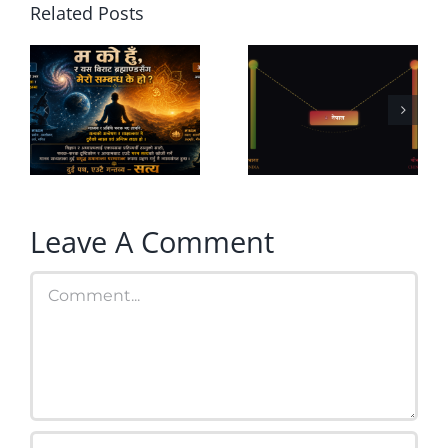
Related Posts
नेपालको
नागरिकको
परराष्ट्र नीति:
काँधमा राज्य,
तरुल होइन,
अनि समृद्धिको
पिङको
सपना ?
रणनीति
Leave A Comment
Comment