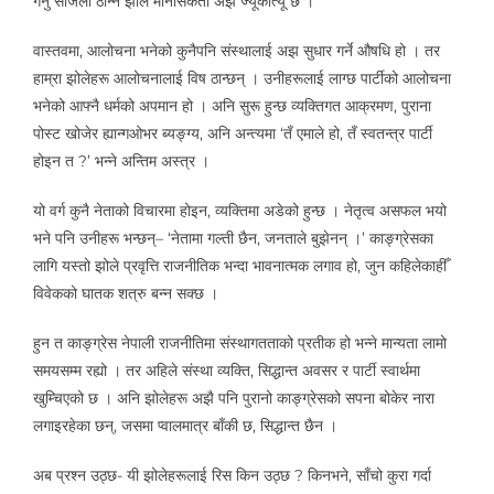
गर्नु सजिलो ठान्ने झोले मानसिकता अझै ज्यूँकात्यूँ छ ।
वास्तवमा, आलोचना भनेको कुनैपनि संस्थालाई अझ सुधार गर्ने औषधि हो । तर
हाम्रा झोलेहरू आलोचनालाई विष ठान्छन् । उनीहरूलाई लाग्छ पार्टीको आलोचना
भनेको आफ्नै धर्मको अपमान हो । अनि सुरू हुन्छ व्यक्तिगत आक्रमण, पुराना
पोस्ट खोजेर ह्यान्गओभर ब्यङ्ग्य, अनि अन्त्यमा ‘तँ एमाले हो, तँ स्वतन्त्र पार्टी
होइन त ?’ भन्ने अन्तिम अस्त्र ।
यो वर्ग कुनै नेताको विचारमा होइन, व्यक्तिमा अडेको हुन्छ । नेतृत्व असफल भयो
भने पनि उनीहरू भन्छन्– ‘नेतामा गल्ती छैन, जनताले बुझेनन् ।’ काङ्ग्रेसका
लागि यस्तो झोले प्रवृत्ति राजनीतिक भन्दा भावनात्मक लगाव हो, जुन कहिलेकाहीँ
विवेकको घातक शत्रु बन्न सक्छ ।
हुन त काङ्ग्रेस नेपाली राजनीतिमा संस्थागतताको प्रतीक हो भन्ने मान्यता लामो
समयसम्म रह्यो । तर अहिले संस्था व्यक्ति, सिद्धान्त अवसर र पार्टी स्वार्थमा
खुम्चिएको छ । अनि झोलेहरू अझै पनि पुरानो काङ्ग्रेसको सपना बोकेर नारा
लगाइरहेका छन्, जसमा प्वालमात्र बाँकी छ, सिद्धान्त छैन ।
अब प्रश्न उठ्छ- यी झोलेहरूलाई रिस किन उठ्छ ? किनभने, साँचो कुरा गर्दा