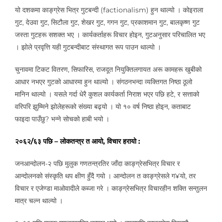
यो दशकमा काङ्ग्रेस भित्र गुटबन्दी (factionalism) हुन थाल्यो । कोइराला
गुट, देउवा गुट, सिटौला गुट, शेखर गुट, गगन गुट, प्रकाशमान गुट, बालकृष्ण गुट
जस्ता गुटहरू सशक्त भए । कार्यकर्ताहरू विचार होइन, गुटअनुसार परिचालित भए
। झोले प्रवृत्ति यही गुटबन्दीबाट संस्थागत रूप पाउन थाल्यो ।
चुनावमा टिकट वितरण, सिफारिस, राजदूत नियुक्तिलगायत अरू कामहरू खुबीको
आधार नभएर गुटको आधारमा हुन थाल्यो । संगठनभन्दा व्यक्तिगत निष्ठा ठूलो
मानिन थाल्यो । यसले गर्दा धेरै कुशल कार्यकर्ता निराश भएर पछि हटे, र सत्ताको
वरिपरि झुम्मिने झोलेहरूको संख्या बढ्यो । यो १० वर्ष निष्ठा होइन, कताबाट
फाइदा पाउँछु? भन्ने सोचको हाबी भयो ।
२०६२/६३ पछि – लोकतन्त्र त आयो, विचार हरायो :
जनआन्दोलन-२ पछि मुलुक गणतन्त्रतिर जाँदा काङ्ग्रेसभित्र विचार र
आन्दोलनको संस्कृति थप क्षीण हुँदै गयो । आन्दोलन त काङ्ग्रेसले ग¥यो, तर
विचार र एजेण्डा माओवादीले कब्जा गरे । काङ्ग्रेसभित्र विचारहीन शक्ति सन्तुलन
मात्र चल्न थाल्यो ।