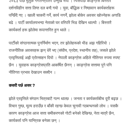
२०६३ पछि मुलुक गणतन्त्रतिर उन्मुख भयो । त्यसपछि काङ्ग्रेस बिस्तारै
दर्शनविहीन सत्ता लिप्त दल बन्दै गयो । युवा, बौद्धिक र निष्ठावान कार्यकर्ताहरू
पन्छिँदै गए । खाली चाकरी गर्ने, कार्य नगर्ने, झोला बोकेर अवसर खोज्नेहरू अगाडि
बढे । पार्टी कार्यालयभन्दा नेताको घर वरिपरि भिड देखिन थाल्यो । बिस्तारै
कार्यकर्ता हरू झोलेमा रूपान्तरित हुन थाले ।
पार्टीको संगठनात्मक पुनर्निर्माण भएन, तर झोलेहरूको भीड अझ गहिरियो ।
राजनीतिक अवसरहरू झन् धेरै भए (संघीय, प्रदेश, स्थानीय तह), जसले झोले
प्रवृत्तिलाई अझै प्रोत्साहन दियो । नेपाली काङ्ग्रेस अहिले नीतिगत रुपमा स्पष्ट
छैन । युवाहरू काङ्ग्रेसप्रति आकर्षित छैनन् । काङ्ग्रेस सत्तामा पुगे पनि
नीतिगत प्रभाव देखाउन सक्दैन ।
कसरी पर्छ असर ?
झोले प्रवृत्तिले संगठन भित्रबाटै गल्न थाल्छ । जनता र कार्यकर्ताबीच दूरी बढ्छ ।
विचार गुम्छ, मूल्य हराउँछ र बाँकी रहन्छ केवल चुनावी गठबन्धनको लोभ । यसकै
कारण काङ्ग्रेस आज सत्ता समीकरणको गोटी बनेको देखिन्छ, नेता मात्रै छैन,
कार्यकर्ता पनि यान्त्रिक बनेका छन् ।