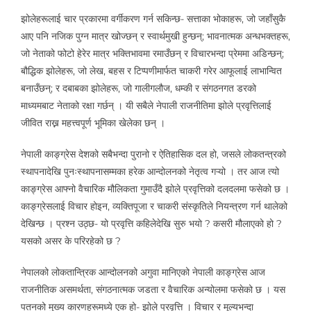
झोलेहरूलाई चार प्रकारमा वर्गीकरण गर्न सकिन्छ- सत्ताका भोकाहरू, जो जहाँसुकै
आए पनि नजिक पुग्न मात्र खोज्छन् र स्वार्थमुखी हुन्छन्; भावनात्मक अन्धभक्तहरू,
जो नेताको फोटो हेरेर मात्र भक्तिभावमा रमाउँछन् र विचारभन्दा प्रेममा अडिन्छन्;
बौद्धिक झोलेहरू, जो लेख, बहस र टिप्पणीमार्फत चाकरी गरेर आफूलाई लाभान्वित
बनाउँछन्; र दबाबका झोलेहरू, जो गालीगलौज, धम्की र संगठनगत डरको
माध्यमबाट नेताको रक्षा गर्छन् । यी सबैले नेपाली राजनीतिमा झोले प्रवृत्तिलाई
जीवित राख्न महत्त्वपूर्ण भूमिका खेलेका छन् ।
नेपाली काङ्ग्रेस देशको सबैभन्दा पुरानो र ऐतिहासिक दल हो, जसले लोकतन्त्रको
स्थापनादेखि पुनःस्थापनासम्मका हरेक आन्दोलनको नेतृत्व गऱ्यो । तर आज त्यो
काङ्ग्रेस आफ्नो वैचारिक मौलिकता गुमाउँदै झोले प्रवृत्तिको दलदलमा फसेको छ ।
काङ्ग्रेसलाई विचार होइन, व्यक्तिपूजा र चाकरी संस्कृतिले नियन्त्रण गर्न थालेको
देखिन्छ । प्रश्न उठ्छ- यो प्रवृत्ति कहिलेदेखि सुरु भयो ? कसरी मौलाएको हो ?
यसको असर के परिरहेको छ ?
नेपालको लोकतान्त्रिक आन्दोलनको अगुवा मानिएको नेपाली काङ्ग्रेस आज
राजनीतिक असमर्थता, संगठनात्मक जडता र वैचारिक अन्योलमा फसेको छ । यस
पतनको मुख्य कारणहरूमध्ये एक हो- झोले प्रवृत्ति । विचार र मूल्यभन्दा