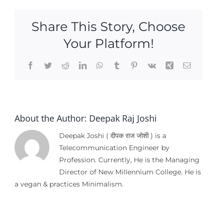
Share This Story, Choose
Your Platform!
Facebook
Twitter
Reddit
LinkedIn
WhatsApp
Tumblr
Pinterest
Vk
Xing
Email
About the Author:
Deepak Raj Joshi
Deepak Joshi ( दीपक राज जोशी ) is a
Telecommunication Engineer by
Profession. Currently, He is the Managing
Director of New Millennium College. He is
a vegan & practices Minimalism.