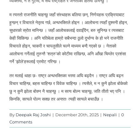
व्यक्तिमा, न त गुटमा, म सधैं राष्ट्रहित र जनताको हितमा उभिन्छु ।
म त्यस्तो राजनीति चाहन्छु जहाँ संस्थाहरू बलिया छन्, निर्णयहरू प्रक्रियाबाट
हुन्छन् र विचारले नेतृत्व गर्छ, अन्धभक्तिले होइन । आलोचना त्यहाँ दुश्मनी होइन,
सुधारको स्रोत मानिन्छ । जहाँ आलोचकलाई दवाइँदैन, बरु सुनिन्छ र त्यसबाट
केही सिकिन्छ । अनि यतिबेला हाम्रो सबैभन्दा ठूलो दुर्भाग्य के हो भने राजनीति
विचारले होइन, चाकरी र चापलुसीले चल्ने माध्यम बन्दै गएको छ । नेताको
आलोचना गर्नेलाई तुरुन्तै ‘शत्रु’को कोटीमा राखिन्छ, अनि आँखा चिम्लेर प्रशंसा
गर्ने ‘झोले’हरूलाई प्रमोट गरिन्छ ।
तर मलाई थाहा छ- राष्ट्र अन्धभक्तिका भरमा अघि बढ्दैन । राष्ट्र अघि बढ्न
विचार चाहिन्छ, बहस चाहिन्छ र विवेक चाहिन्छ । त्यसैले, म न कुनै झोला बोकेको
छु न कुनै झोला बोक्न नै चाहन्छु । म सत्य बोल्न चाहन्छु, जति तीतो भए पनि ।
किनकि, सत्यले पोल्न सक्छ तर अन्ततः त्यही सत्यले बचाउँछ ।
By
Deepak Raj Joshi
|
December 20th, 2025
|
Nepali
|
0
Comments