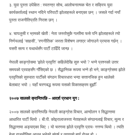
३. युवा पुस्ता उपेक्षित : स्वतन्त्र सोच, आलोचनात्मक चेत र सक्रिय युवा
कार्यकर्तालाई स्थान नदिने परिपाटी झोलाहरूले बनाएका छन् । जसले गर्दा नयाँ
पुस्ता राजनीतिप्रति निराश छन् ।
४. चापलुसी र भ्रमको खेती : नेता जस्तोसुकै गल्तीमा फसे पनि झोलाहरूले त्यो
निर्णयलाई ‘साहसी’, ‘रणनीतिक’ जस्ता विशेषण लगाएर जोगाउने प्रयास गर्छन् ।
यसरी सत्य र यथार्थसँग पार्टी टाढिँदै जान्छ ।
नेपाली काङ्ग्रेसमा ‘झोले प्रवृत्ति’ कहिलेदेखि सुरु भयो ? भन्ने प्रश्नको उत्तर
समयको प्रवाहसँग गाँसिएको छ । सैद्धान्तिक रूपमा भन्ने हो भने, काङ्ग्रेसमा झोले
प्रवृत्तिको सुरुवात पार्टीको संगठन विचारधारा भन्दा सत्तानजिक हुन थालेको
बेलाबाट भयो । यहाँ चरणबद्ध रूपमा यसको विकासक्रम बुझौँ-
२००७ सालको क्रान्तिपछि – आदर्श प्रधान युग :
२००७ सालको क्रान्तिपछि नेपाली काङ्ग्रेस विचार, आन्दोलन र सिद्धान्तमा
आधारित पार्टी थियो । बी.पी. कोइरालाजस्ता नेताहरूले संगठनलाई विचार, मूल्य र
सिद्धान्तमा अड्याएका थिए । यो चरणमा झोले प्रवृत्ति प्रायः नगण्य थियो । त्यति
बेला राजनीतिमा आउनु भनेको संघर्ष र त्यागको मार्ग रोज्नु हो ।