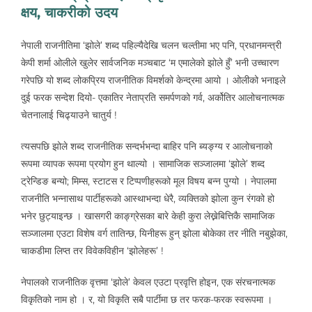
क्षय, चाकरीको उदय
नेपाली राजनीतिमा ‘झोले’ शब्द पहिल्यैदेखि चलन चल्तीमा भए पनि, प्रधानमन्त्री
केपी शर्मा ओलीले खुलेर सार्वजनिक मञ्चबाट ‘म एमालेको झोले हुँ’ भनी उच्चारण
गरेपछि यो शब्द लोकप्रिय राजनीतिक विमर्शको केन्द्रमा आयो । ओलीको भनाइले
दुई फरक सन्देश दियो- एकातिर नेताप्रति समर्पणको गर्व, अर्कोतिर आलोचनात्मक
चेतनालाई चिढ्याउने चातुर्य !
त्यसपछि झोले शब्द राजनीतिक सन्दर्भभन्दा बाहिर पनि ब्यङ्ग्य र आलोचनाको
रूपमा व्यापक रूपमा प्रयोग हुन थाल्यो । सामाजिक सञ्जालमा ‘झोले’ शब्द
ट्रेन्डिङ बन्यो; मिम्स, स्टाटस र टिप्पणीहरूको मूल विषय बन्न पुग्यो । नेपालमा
राजनीति भन्नासाथ पार्टीहरूको आस्थाभन्दा धेरै, व्यक्तिको झोला कुन रंगको हो
भनेर छुट्याइन्छ । खासगरी काङ्ग्रेसका बारे केही कुरा लेख्नेबित्तिकै सामाजिक
सञ्जालमा एउटा विशेष वर्ग तातिन्छ, यिनीहरू हुन् झोला बोकेका तर नीति नबुझेका,
चाकडीमा लिप्त तर विवेकविहीन ‘झोलेहरू’ !
नेपालको राजनीतिक वृत्तमा ‘झोले’ केवल एउटा प्रवृत्ति होइन, एक संरचनात्मक
विकृतिको नाम हो । र, यो विकृति सबै पार्टीमा छ तर फरक-फरक स्वरूपमा ।