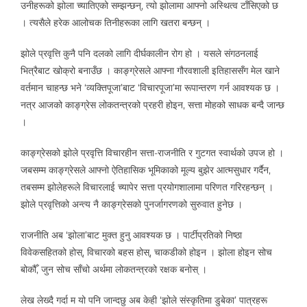
उनीहरूको झोला च्यातिएको सम्झन्छन्, त्यो झोलामा आफ्नो अस्थित्व टाँसिएको छ
। त्यसैले हरेक आलोचक तिनीहरूका लागि खतरा बन्छन् ।
झोले प्रवृत्ति कुनै पनि दलको लागि दीर्घकालीन रोग हो । यसले संगठनलाई
भित्रैबाट खोक्रो बनाउँछ । काङ्ग्रेसले आफ्ना गौरवशाली इतिहाससँग मेल खाने
वर्तमान चाहन्छ भने ‘व्यक्तिपूजा’बाट ‘विचारपूजा’मा रूपान्तरण गर्न आवश्यक छ ।
नत्र आजको काङ्ग्रेस लोकतन्त्रको प्रहरी होइन, सत्ता मोहको साधक बन्दै जान्छ
।
काङ्ग्रेसको झोले प्रवृत्ति विचारहीन सत्ता-राजनीति र गुटगत स्वार्थको उपज हो ।
जबसम्म काङ्ग्रेसले आफ्नो ऐतिहासिक भूमिकाको मूल्य बुझेर आत्मसुधार गर्दैन,
तबसम्म झोलेहरूले विचारलाई च्यापेर सत्ता प्रयोगशालामा परिणत गरिरहन्छन् ।
झोले प्रवृत्तिको अन्त्य नै काङ्ग्रेसको पुनर्जागरणको सुरुवात हुनेछ ।
राजनीति अब ‘झोला’बाट मुक्त हुनु आवश्यक छ । पार्टीप्रतिको निष्ठा
विवेकसहितको होस्, विचारको बहस होस्, चाकडीको होइन । झोला होइन सोच
बोकौँ, जुन सोच साँचो अर्थमा लोकतन्त्रको रक्षक बनोस् ।
लेख लेख्दै गर्दा म यो पनि जान्दछु अब केही ‘झोले संस्कृतिमा डुबेका’ पात्रहरू