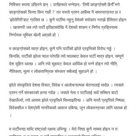
निश्चित रूपमा उफ्रिने छन् । उनीहरूले भन्नेछन्- ‘तिमी काङ्ग्रेसमै छैनौँ भने
काङ्ग्रेसको चिन्ता किन गर्छौ ?’ तर यस्तो प्रश्न आफैंमा नै समस्याग्रस्त छ र
‘झोलेगिरी’बाट ग्रसित छ । कुनै पार्टीमा नहुनु देशको सरोकार नराख्ने हैसियत होइन
। खासगरी जब त्यो पार्टी इतिहासदेखि नै देशको शासन र निर्णय प्रक्रियामा
निर्णायक भूमिका खेल्दै आएको हो ।
म काङ्ग्रेसको मात्र होइन, कुनै पनि पार्टीको झोले प्रवृत्तिको विरोध गर्छु ।
किनकि, पार्टीको झोला प्वाल परेपछि त्यो प्वालबाट केवल पार्टी मात्र होइन, सम्पूर्ण
देश चुहिन थाल्छ । अनि त्यो चुहावट केवल आर्थिक हो भन्ने होइन त्यो नीति,
नैतिकता, मूल्य र लोकतान्त्रिक संस्कार सबैलाई चुहाउने हो ।
झोले संस्कृतिले देशमा विचार, विवेक र आलोचनात्मक चेतनालाई मार्दछ । त्यसले
प्रश्न गर्ने संस्कारको हत्या गर्दछ । जसले नेता र पार्टीलाई सधैं सच्चिन बाटो
देखाउँथ्यो, त्यो आयाम झोले प्रवृत्तिले सिध्याइदिन्छ । अनि यस्तै प्रवृत्तिले निष्पक्ष,
विवेकशील र देशप्रेमी नागरिकको आवाज दबिन्छ, जुन लोकतन्त्रका लागि घातक हो
।
म पार्टीभन्दा माथि राष्ट्रको पक्षमा उभिन्छु । मेरो निष्ठा कुनै नाममा होइन न त