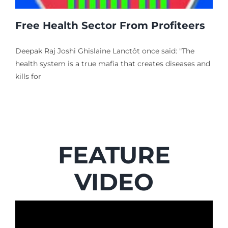
Free Health Sector From Profiteers
Deepak Raj Joshi Ghislaine Lanctôt once said: "The
health system is a true mafia that creates diseases and
kills for
FEATURE
VIDEO