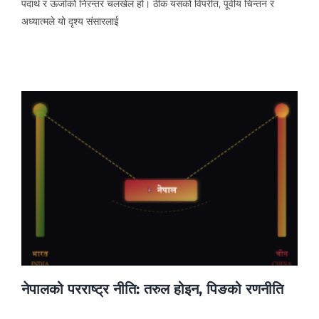
पदार्थ र ऊर्जाको निरन्तर चलखेल हो। ठीक यसको विपरीत, पूर्वीय चिन्तन र
अध्यात्मले यो दृश्य संसारलाई
नेपालको परराष्ट्र नीति: तरुल होइन, पिङको रणनीति