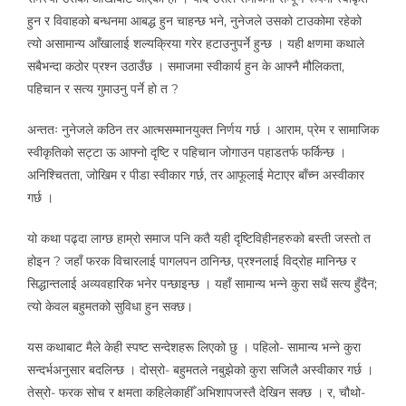
हुन र विवाहको बन्धनमा आबद्ध हुन चाहन्छ भने, नुनेजले उसको टाउकोमा रहेको
त्यो असामान्य आँखालाई शल्यक्रिया गरेर हटाउनुपर्ने हुन्छ । यही क्षणमा कथाले
सबैभन्दा कठोर प्रश्न उठाउँछ । समाजमा स्वीकार्य हुन के आफ्नै मौलिकता,
पहिचान र सत्य गुमाउनु पर्ने हो त ?
अन्ततः नुनेजले कठिन तर आत्मसम्मानयुक्त निर्णय गर्छ । आराम, प्रेम र सामाजिक
स्वीकृतिको सट्टा ऊ आफ्नो दृष्टि र पहिचान जोगाउन पहाडतर्फ फर्किन्छ ।
अनिश्चितता, जोखिम र पीडा स्वीकार गर्छ, तर आफूलाई मेटाएर बाँच्न अस्वीकार
गर्छ ।
यो कथा पढ्दा लाग्छ हाम्रो समाज पनि कतै यही दृष्टिविहीनहरुको बस्ती जस्तो त
होइन ? जहाँ फरक विचारलाई पागलपन ठानिन्छ, प्रश्नलाई विद्रोह मानिन्छ र
सिद्धान्तलाई अव्यवहारिक भनेर पन्छाइन्छ । यहाँ सामान्य भन्ने कुरा सधैं सत्य हुँदैन;
त्यो केवल बहुमतको सुविधा हुन सक्छ।
यस कथाबाट मैले केही स्पष्ट सन्देशहरू लिएको छु । पहिलो- सामान्य भन्ने कुरा
सन्दर्भअनुसार बदलिन्छ । दोस्रो- बहुमतले नबुझेको कुरा सजिलै अस्वीकार गर्छ ।
तेस्रो- फरक सोच र क्षमता कहिलेकाहीँ अभिशापजस्तै देखिन सक्छ । र, चौथो-