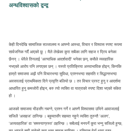
अन्धविश्वासको द्वन्द्व
दीपक राज जोशी
केही दिनदेखि सामाजिक सञ्जालमा म आफ्नो आस्था, विचार र विश्वास स्पष्ट रूपमा
सार्वजनिक गर्दै आएको छु । मैले लेखेका कुरा सबैका लागि सहज र प्रिय बनेका
छैनन् । धेरैले तिनलाई ‘अत्याधिक आदर्शवादी’ भनेका छन्, कसैले व्यवहारिक
नभएको आरोप पनि लगाएका छन् । यस्तो प्रतिक्रिया अस्वाभाविक होइन, किनकि
हाम्रो समाजमा अझै पनि विचारभन्दा सुविधा, प्रश्नभन्दा सहमति र सिद्धान्तभन्दा
अवसरलाई प्राथमिकता दिने प्रवृत्ति बलियो छ । तर विचार प्रस्ट हुनु र आदर्शमा
आधारित हुनु कमजोरी होइन, बरु त्यो व्यक्ति वा यात्राको स्पष्ट दिशा भएको संकेत
हो ।
आजको समाजमा भीडसँग नबग्ने, प्रश्न गर्ने र आफ्नै विश्वासमा उभिने आवाजलाई
सजिलै ‘असहज’ ठानिन्छ । बहुमतसँग सहमत नहुने व्यक्ति तुरुन्तै ‘अलग’,
‘अव्यवहारिक’ वा ‘समस्याग्रस्त’ ठहरिन्छ । सबैलाई मनपर्ने कुरा भन्नु सजिलो हुन्छ,
तर आफूले सही ठानेको कुरा भन्न साहस चाहिन्छ । इतिहास हेर्दा थाहा हुन्छ-