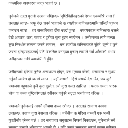
काल्पनिक अवधारणा मात्र भएको छ ।
नुनेजले एउटा पुरानो उखान सम्झिन्छ- ‘दृष्टिविहीनहरूको देशमा एकआँखे राजा !’
उसलाई लाग्छ- आफू देख्न सक्ने भएकाले ऊ त्यहाँका मानिसहरूमाथि सजिलै प्रभाव
जमाउन सक्छ । तर वास्तविकता ठीक उल्टो हुन्छ । उपत्यकाका मानिसहरू उसले
देख्ने आकाश, तारा, पहाड र दूरीका कुरा बुझ्न सक्दैनन् । उनीहरूका लागि यस्ता
कुरा निरर्थक कल्पना जस्तै लाग्छन् । बरु त्यहाँका मानिसहरूले सुँघ्ने, सुन्ने र छुने
जस्ता इन्द्रियहरूलाई यति विकसित बनाएका हुन्छन् त्यसले गर्दा आँखाको अभाव
उनीहरूका लागि कमजोरी नै हुँदैन ।
उनीहरूको दृष्टिमा नुनेज असाधारण होइन, बरु भ्रममा परेको, असामान्य र सुधार
गर्नुपर्ने व्यक्ति हो जस्तो लाग्छ । यहाँ कथाले गहिरो यथार्थ देखाउँछ, जब कुनै
समाजमा बहुमतले कुनै कुरा बुझ्दैन, त्यो कुरा गलत ठहरिन्छ । फरक क्षमता, फरक
सोच वा फरक दृष्टिकोणलाई स्वीकार गर्नुको सट्टा अस्वीकार गरिन्छ ।
समाजले नुनेजलाई आफ्नै ढाँचामा ढाल्न खोज्छ । उसलाई सामान्य काममा
लगाइन्छ, उसका कुरा बेवास्ता गरिन्छ । यसैबीच ऊ मेदिना नामकी एक अन्धी
युवतीसँग प्रेममा पर्छ । तर समाजका अगुवाहरू निष्कर्ष निकाल्छन्, नुनेजको सबै
समस्या उसको आँखाबाट आएको हो । यदि उसले समाजमा सम्पूर्ण रूपमा स्वीकृत