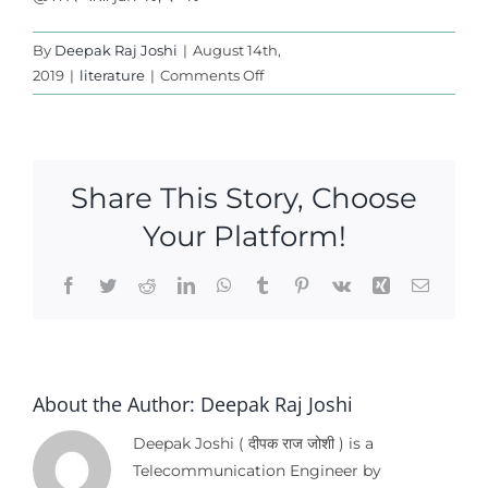
By
Deepak Raj Joshi
|
August 14th,
on
2019
|
literature
|
Comments Off
मेरो
समाज
Share This Story, Choose
Your Platform!
Facebook
Twitter
Reddit
LinkedIn
WhatsApp
Tumblr
Pinterest
Vk
Xing
Email
About the Author:
Deepak Raj Joshi
Deepak Joshi ( दीपक राज जोशी ) is a
Telecommunication Engineer by