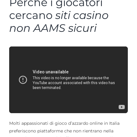
Perché i giocatori
cercano
siti casino
non AAMS sicuri
Molti appassionati di gioco d’azzardo online in Italia
preferiscono piattaforme che non rientrano nella