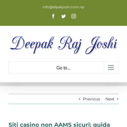
Skip
info@dipakjoshi.com.np
to
Facebook
Twitter
Instagram
content
Go to...
Previous
Next
Siti casino non AAMS sicuri: guida