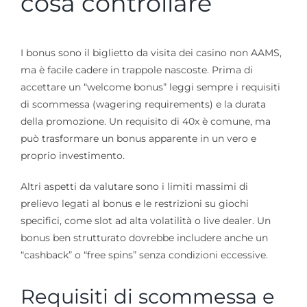
cosa controllare
I bonus sono il biglietto da visita dei casino non AAMS,
ma è facile cadere in trappole nascoste. Prima di
accettare un “welcome bonus” leggi sempre i requisiti
di scommessa (wagering requirements) e la durata
della promozione. Un requisito di 40x è comune, ma
può trasformare un bonus apparente in un vero e
proprio investimento.
Altri aspetti da valutare sono i limiti massimi di
prelievo legati al bonus e le restrizioni su giochi
specifici, come slot ad alta volatilità o live dealer. Un
bonus ben strutturato dovrebbe includere anche un
“cashback” o “free spins” senza condizioni eccessive.
Requisiti di scommessa e