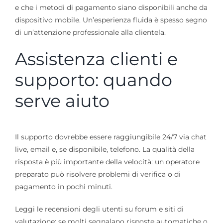
e che i metodi di pagamento siano disponibili anche da
dispositivo mobile. Un’esperienza fluida è spesso segno
di un’attenzione professionale alla clientela.
Assistenza clienti e
supporto: quando
serve aiuto
Il supporto dovrebbe essere raggiungibile 24/7 via chat
live, email e, se disponibile, telefono. La qualità della
risposta è più importante della velocità: un operatore
preparato può risolvere problemi di verifica o di
pagamento in pochi minuti.
Leggi le recensioni degli utenti su forum e siti di
valutazione; se molti segnalano risposte automatiche o