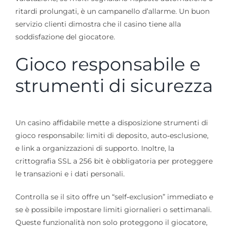
ritardi prolungati, è un campanello d’allarme. Un buon
servizio clienti dimostra che il casino tiene alla
soddisfazione del giocatore.
Gioco responsabile e
strumenti di sicurezza
Un casino affidabile mette a disposizione strumenti di
gioco responsabile: limiti di deposito, auto‑esclusione,
e link a organizzazioni di supporto. Inoltre, la
crittografia SSL a 256 bit è obbligatoria per proteggere
le transazioni e i dati personali.
Controlla se il sito offre un “self‑exclusion” immediato e
se è possibile impostare limiti giornalieri o settimanali.
Queste funzionalità non solo proteggono il giocatore,