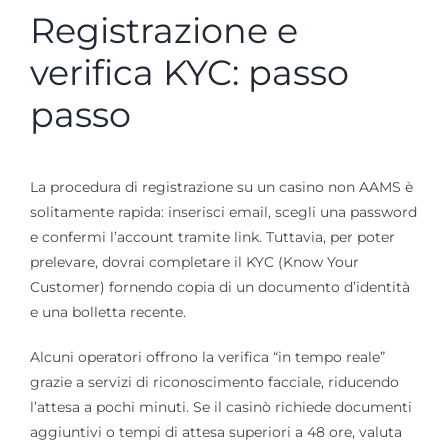
Registrazione e
verifica KYC: passo
passo
La procedura di registrazione su un casino non AAMS è
solitamente rapida: inserisci email, scegli una password
e confermi l’account tramite link. Tuttavia, per poter
prelevare, dovrai completare il KYC (Know Your
Customer) fornendo copia di un documento d’identità
e una bolletta recente.
Alcuni operatori offrono la verifica “in tempo reale”
grazie a servizi di riconoscimento facciale, riducendo
l’attesa a pochi minuti. Se il casinò richiede documenti
aggiuntivi o tempi di attesa superiori a 48 ore, valuta