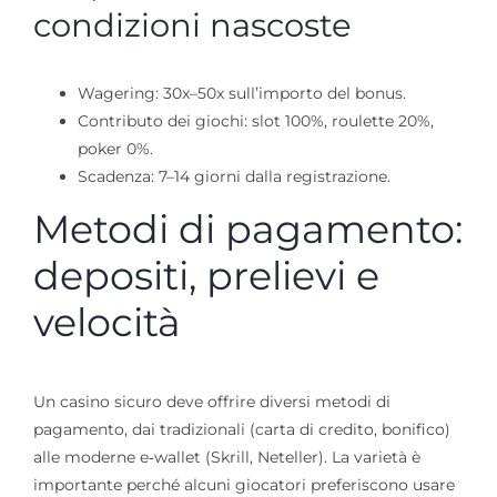
condizioni nascoste
Wagering: 30x–50x sull’importo del bonus.
Contributo dei giochi: slot 100%, roulette 20%,
poker 0%.
Scadenza: 7–14 giorni dalla registrazione.
Metodi di pagamento:
depositi, prelievi e
velocità
Un casino sicuro deve offrire diversi metodi di
pagamento, dai tradizionali (carta di credito, bonifico)
alle moderne e‑wallet (Skrill, Neteller). La varietà è
importante perché alcuni giocatori preferiscono usare