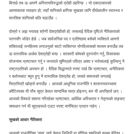
बिगार्छ तब ऊ आफ्नै अस्तित्वविरुद्धको द्रोही ठहरिन्छ । यो एकप्रकारको
आत्मघातक व्यवहार हो; जहाँ मानिसले क्षणिक सुखका लागि दीर्घकालीन स्वास्थ्य र
मानसिक शान्तिको बलि चढाउँछ ।
दोस्रो र अझ भयावह श्रेणी देशद्रोहीको हो; जसलाई वैदिक दृष्टिले नैतिकताको
पतनसँग जोडेर हेर्छ । जब सार्वजनिक पद र प्रतिष्ठामा बसेको व्यक्तिले आफ्नो
शक्तिलाई जनहितमा लगाउनुको साटो व्यक्तिगत भोगविलासको माध्यम बनाउँछ तब
ऊ वास्तविक अर्थमा देशद्रोही बन्छ । सरकारी कोषको दुरुपयोग गर्नु, विकासका
योजनामा भ्रष्टाचार गर्नु र जनताले सुम्पिएको पवित्र आशा र भरोसालाई कुल्चिनु नै
राष्ट्रप्रतिको अपमान हो । वैदिक सिद्धान्तले स्पष्ट पार्छ कि भ्रष्टाचार, अनैतिकता
र कर्तव्यबाट च्यूत हुनु नै वास्तविक देशद्रोह हो; जसले समाजको जगलाई
भित्रभित्रै खोक्रो बनाउँछ । आजको आधुनिक राजनीति र शासनव्यवस्थामा
कौटिल्यका यी पाँच सूत्र केवल सान्दर्भिक मात्र होइनन्; बरु यी अपरिहार्य छन् ।
आजको विश्वले सामना गरिरहेका भ्रष्टाचार, आर्थिक अस्थिरता र नेतृत्वको सङ्कट
समाधान गर्न यी सूत्रहरूले एउटा स्पष्ट मार्गचित्र प्रदान गर्छन् ।
सुखको आधार नैतिकता
आजको राजनीतिमा ‘सुख’ लाई केवल जिडिपी वा भौतिक समृद्धिको रूपमा हेरिन्छ ।