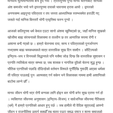
मानवीय मूल्यमान्यतामा क्षय हुँदै गयो । त्रेतायुगमा पुग्दा मानव चेतनाबाट सत्यको
अंश कमजोर भयो भने द्वापरयुगमा दयाको भावनामा ह्रास आयो । द्वापरको
अन्त्यसम्म आइपुग्दा पवित्रता र तप जस्ता आध्यात्मिक स्तम्भसमेत हराउँदै गए;
जसले गर्दा मानिस बिस्तारै भोगी प्रवृत्तिमा फस्न पुग्यो ।
आजको कलियुगमा धर्म केवल एउटा सानो अंशमा खुम्चिएको छ;, जहाँ मानिस सुखको
खोजीमा बाह्य संरचनाको विकासमा त तल्लीन छ तर आन्तरिक रूपमा रोगी र
अशान्त बन्दै गएको छ । हाम्रो चेतनामा दया, सत्य र पवित्रताको पुनर्जागरण
नभएसम्म बाह्य चमकधमकले मात्र वास्तविक सुख दिन सक्दैन । कौटिल्यको
इन्द्रिय–जय र विनयको सिद्धान्तले पनि यसैमा जोड दिन्छ कि वास्तविक सुशासन र
प्रगति त्यतिबेला मात्र सम्भव छ; जब शासक र नागरिक दुवैको चेतना शुद्ध हुन्छ ।
भौतिक प्रगतिको पछाडि दौडिरहेको वर्तमान विश्वले युगौँदेखि गुमाउँदै आएका धर्मका
ती पवित्र पाउलाई पुनः आत्मसात् गर्न सकेन भने विकासका नाममा हामी अशान्तिको
बाटोमा लाग्ने छौँ ।
मानव जीवन भोगी भएर रोगी बन्नका लागि होइन बरु योगी बनेर सुख प्राप्त गर्न हो
। व्यक्तिगत जीवनमा अनुशासन (इन्द्रिय–विजय) र सार्वजनिक जीवनमा नैतिकता
(धर्म) नै हाम्रो प्रगतिको आधार हुनु पर्छ । जब हामीले यी वैदिक सूत्रलाई आफ्नो
जीवन र राजनीतिमा उतार्न सक्छौँ तब मात्र एउटा समृद्ध राष्ट्र र शान्त समाजको