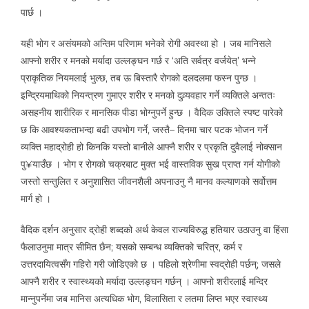
पार्छ ।
यही भोग र असंयमको अन्तिम परिणाम भनेको रोगी अवस्था हो । जब मानिसले
आफ्नो शरीर र मनको मर्यादा उल्लङ्घन गर्छ र ‘अति सर्वत्र वर्जयेत्’ भन्ने
प्राकृतिक नियमलाई भुल्छ, तब ऊ बिस्तारै रोगको दलदलमा फस्न पुग्छ ।
इन्द्रियमाथिको नियन्त्रण गुमाएर शरीर र मनको दुव्र्यवहार गर्ने व्यक्तिले अन्ततः
असहनीय शारीरिक र मानसिक पीडा भोग्नुपर्ने हुन्छ । वैदिक उक्तिले स्पष्ट पारेको
छ कि आवश्यकताभन्दा बढी उपभोग गर्ने, जस्तै– दिनमा चार पटक भोजन गर्ने
व्यक्ति महाद्रोही हो किनकि यस्तो बानीले आफ्नै शरीर र प्रकृति दुवैलाई नोक्सान
पु¥याउँछ । भोग र रोगको चक्रबाट मुक्त भई वास्तविक सुख प्राप्त गर्न योगीको
जस्तो सन्तुलित र अनुशासित जीवनशैली अपनाउनु नै मानव कल्याणको सर्वोत्तम
मार्ग हो ।
वैदिक दर्शन अनुसार द्रोही शब्दको अर्थ केवल राज्यविरुद्ध हतियार उठाउनु वा हिंसा
फैलाउनुमा मात्र सीमित छैन; यसको सम्बन्ध व्यक्तिको चरित्र, कर्म र
उत्तरदायित्वसँग गहिरो गरी जोडिएको छ । पहिलो श्रेणीमा स्वद्रोही पर्छन्; जसले
आफ्नै शरीर र स्वास्थ्यको मर्यादा उल्लङ्घन गर्छन् । आफ्नो शरीरलाई मन्दिर
मान्नुपर्नेमा जब मानिस अत्यधिक भोग, विलासिता र लतमा लिप्त भएर स्वास्थ्य