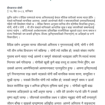
दीपकराज जोशी
१६ जेठ २०८३, शनिबार
पूर्वीय दर्शन र वैदिक परम्पराले मानव अस्तित्वलाई केवल भौतिक शरीरको रूपमा मात्र हेर्दैन ।
यसले मानिसको मानसिक अवस्था, उसको उपभोगको शैली र समाजप्रतिको उत्तरदायित्वलाई
गहिरो गरी विश्लेषण गरेको छ । वैदिक चिन्तन अनुसार मानिस तीन श्रेणीमा विभाजित हुन्छन्–
योगी, भोगी र रोगी । यी तीन शब्दले मानिसको आन्तरिक सुख र बाह्य जगत्सँगको सम्बन्धलाई
प्रस्ट पार्छन् । कौटिल्यको अर्थशास्त्रमा उल्लिखित राजनीतिका सूत्रले एउटा सभ्य समाज र
राज्य निर्माणको जग कसरी इन्द्रिय–विजय (इन्द्रियमाथिको नियन्त्रण) मा अडिएको छ भन्ने
सिकाउँछन् ।
वैदिक दर्शन अनुसार मानव जीवनको अस्तित्व र गुणस्तरलाई योगी, भोगी र रोगी
गरी तीन वर्गमा विभाजन गर्न सकिन्छ । योगी त्यो व्यक्ति हो; जसले संसार त्यागेर
गुफामा बस्ने मात्र नभई आफ्नो र सम्पूर्ण संसारको भलाइका लागि निःस्वार्थ रूपमा
निरन्तर कर्म गरिरहन्छ । योगीको खुसी कुनै बाह्य वस्तु वा लतमा निर्भर हुँदैन, बरु
उसको आनन्द आफ्नैभित्रको आत्मानन्दबाट प्रस्फुटित हुन्छ । आफ्ना इन्द्रियलाई
पूर्ण नियन्त्रणमा राख्न सक्ने भएकाले योगी सधैँ मानसिक रूपमा शान्त, सन्तुलित र
सुखी रहन्छ । यसको विपरीत भोगी त्यो व्यक्ति हो; जसको सम्पूर्ण समय र ऊर्जा
केवल शारीरिक सुख र क्षणिक इन्द्रिय तृप्तिमा खर्च हुन्छ । भोगीको खुसी बाह्य
व्यसनमा अडिएकाले ऊ सधैँ अतृप्त रहन्छ । जति धेरै उपभोग ग¥यो उति नै उसको
तृष्णा बढ्दै जान्छ । जीवनको वास्तविक लक्ष्य र उद्देश्य नबुझ्दा भोगी सधैँ तनावपूर्ण
जीवन बाँच्छ र सुखको मृगतृष्णामा अल्झिँदा अन्ततः आफ्नो अस्तित्व नै सङ्कटमा