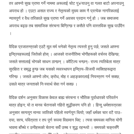
तर आफ्नो सुख प्राप्त गर्ने नाममा अरूलाई चोट पु¥याउनु वा गलत बाटो अपनाउनु
अपराध हो । एउटा असल राज्य र नेतृत्वको मुख्य काम नै प्रत्येक नागरिकलाई
न्यायपूर्ण र वैध तरिकाले सुख प्राप्त गर्ने अवसर प्रदान गर्नु हो । जब समाजमा
अपराध बढ्छ तब सामाजिक संरचना बिग्रिन्छ र कसैले पनि वास्तविक सुख पाउँदैन
।
वैदिक प्रजातन्त्रको एउटै मूल मर्म भनेको नेतृत्व त्यस्तो हुनु पर्छ; जसले आफ्ना
इन्द्रियहरूलाई जितेको होस् । आजको राजनीतिमा भोगीहरूको वर्चस्व देखिन्छ;
जसले सत्तालाई भोगको साधन ठान्छन् । कौटिल्य भन्छन्– राज्य त्यतिबेला मात्र
सुरक्षित र समृद्ध हुन्छ जब यसको व्यवस्थापन इन्द्रिय–विजयी व्यक्तिहरूद्वारा
गरिन्छ । जसले आफ्नो लोभ, क्रोध, मोह र अहङ्कारलाई नियन्त्रण गर्न सक्छ;
उसले मात्र जनताको निःस्वार्थ सेवा गर्न सक्छ ।
वैदिक दर्शन अनुसार विकास केवल बाह्य संरचना र भौतिक पूर्वाधारको परिवर्तन
मात्र होइन; यो त मानव चेतनाको गहिरो शुद्धीकरण पनि हो । हिन्दु धर्मशास्त्रका
अनुसार सत्ययुग मानव जातिको पहिलो स्वर्णयुग थियो; जहाँ धर्मका चार वटै पाउ–
दया, सत्य, पवित्रता र तप पूर्ण रूपमा विद्यमान थिए । त्यस समयका मानिस योगी
भावमा बाँच्थे र उनीहरूको चेतना सधैँ उच्च र शुद्ध रहन्थ्यो । समयको चक्रसँगै